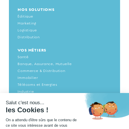
NOS SOLUTIONS
Éditique
Marketing
Logistique
Distribution
VOS MÉTIERS
Santé
Banque, Assurance, Mutuelle
Commerce & Distribution
Immobilier
Télécoms et Energies
Industrie
Imprimerie
Agence de communication
Transport & Logistique
Bâtiment & construction